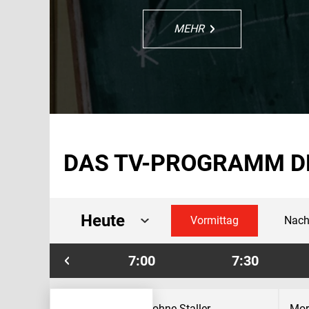
MEHR
MEHR
MEHR
MEHR
MEHR
MEHR
DAS TV-PROGRAMM D
Heute
Vormittag
Nach
6:30
7:00
7:30
Hubert ohne Staller
Mor