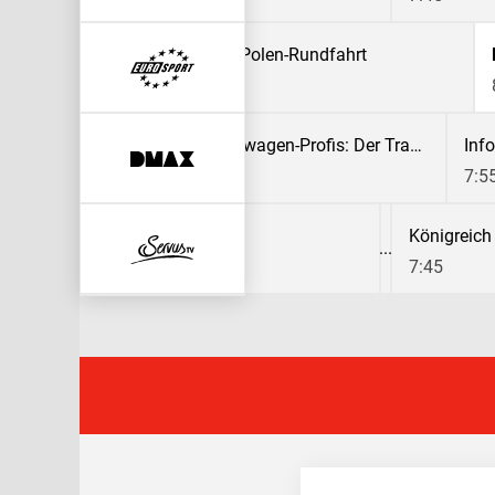
Discovery Golf
Radsport: Polen-Rundfahrt
6:30
7:00
mercial
Die Gebrauchtwagen-Profis: Der Traumauto-Deal
5
6:55
7:5
Königreich
7:45