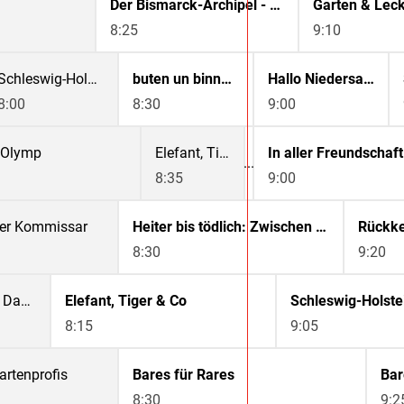
Der Bismarck-Archipel - Tropisches Paradies mit deutscher Vergangenheit
Garten & Lec
8:25
9:10
Schleswig-Holstein Magazin
buten un binnen | regionalmagazin
Hallo Niedersachsen
8:00
8:30
9:00
- Olymp
Elefant, Tiger & Co.
In aller Freundschaft
8:35
9:00
der Kommissar
Heiter bis tödlich: Zwischen den Zeilen
Rückke
8:30
9:20
Dahoam is Dahoam
Elefant, Tiger & Co
8:15
9:05
artenprofis
Bares für Rares
Bar
8:30
9:2