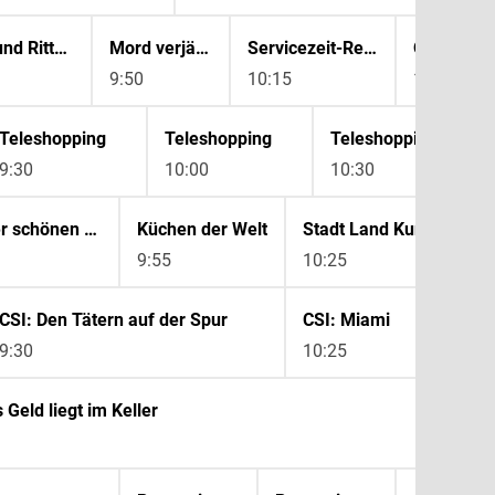
Traumschlösser und Ritterburgen - Die Donauregion
Mord verjährt nicht - True Crime im Hoamatland
Servicezeit-Reportage: Der Haushalts-Check mit Yvonne Willicks
Querbeet
9:50
10:15
10:45
Teleshopping
Teleshopping
Teleshopping
9:30
10:00
10:30
Balearen - Die vier schönen Schwestern
Küchen der Welt
Stadt Land Kunst
9:55
10:25
CSI: Den Tätern auf der Spur
CSI: Miami
9:30
10:25
 Geld liegt im Keller
10: