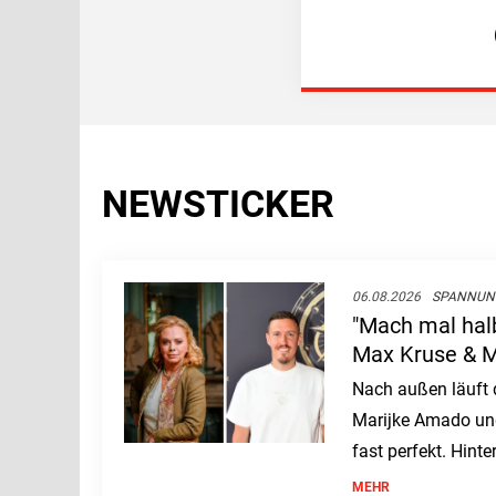
NEWSTICKER
06.08.2026
SPANNUN
"Mach mal halb
Max Kruse & 
gehen aufeina
Nach außen läuft 
Marijke Amado un
fast perfekt. Hinte
wächst der Ärger ü
MEHR