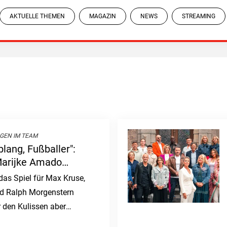
AKTUELLE THEMEN
MAGAZIN
NEWS
STREAMING
GEN IM TEAM
lang, Fußballer":
Marijke Amado
nder los
das Spiel für Max Kruse,
d Ralph Morgenstern
r den Kulissen aber
ber Ton und Taktik.