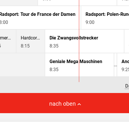
Radsport: Tour de France der Damen
Radsport: Polen-Run
8:00
9:00
Infomercial
Hardcore Pawn - Das härteste Pfandhaus Detroits
Die Zwangsvollstrecker
5
8:15
8:35
Geniale Mega Maschinen
8:35
9:2
D
nach oben