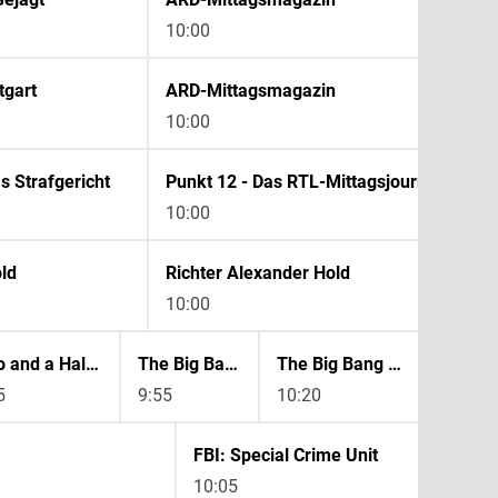
10:00
tgart
ARD-Mittagsmagazin
10:00
s Strafgericht
Punkt 12 - Das RTL-Mittagsjournal
10:00
ld
Richter Alexander Hold
10:00
Two and a Half Men
The Big Bang Theory
The Big Bang Theory
5
9:55
10:20
10:50
FBI: Special Crime Unit
10:05