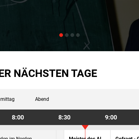
ER NÄCHSTEN TAGE
mittag
Abend
8:00
8:30
9:00
den im Norden
Meister des Alltags
Gefragt - 