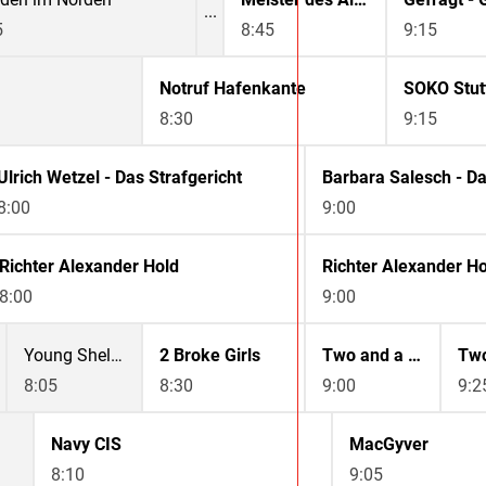
5
8:45
9:15
Notruf Hafenkante
SOKO Stut
8:30
9:15
Ulrich Wetzel - Das Strafgericht
Barbara Salesch - Da
8:00
9:00
Richter Alexander Hold
Richter Alexander Ho
8:00
9:00
Young Sheldon
2 Broke Girls
Two and a Half Men
8:05
8:30
9:00
9:2
Navy CIS
MacGyver
8:10
9:05