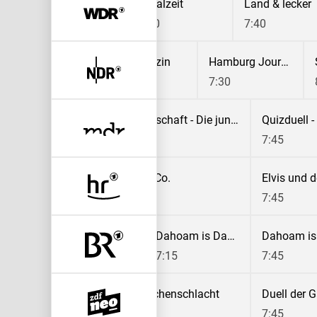
Durch die Wildnis - Das Abenteuer Deines Lebens
Durch die Wildnis - Das Abenteuer Deines Lebens
Lokalzeit
Land & lecker
6:45
7:10
7:40
Meyer-Burckhardts Zeitreisen
Nordmagazin
Hamburg Journal
7:00
7:30
In aller Freundschaft - Die jungen Ärzte
Quizduell 
6:55
7:45
Ratgeber
Eisbär, Affe & Co.
Elvis und 
5
6:55
7:45
Dahoam is Dahoam
7:15
7:45
Land, Lecker
Die Küchenschlacht
Duell der G
7:05
7:45