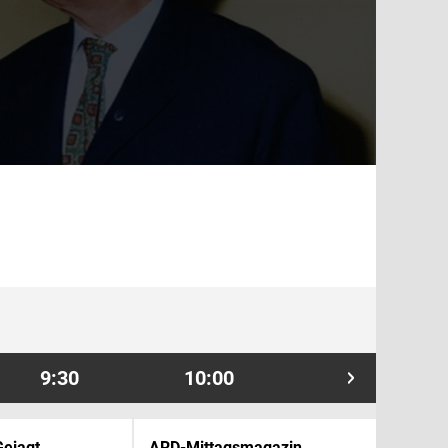
9:30
10:00
10:30
Gejagt
ARD-Mittagsmagazin