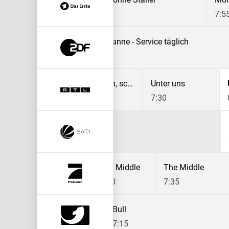
7:05
7:5
Volle Kanne - Service täglich
7:05
Gute Zeiten, schlechte Zeiten
Unter uns
7:00
7:30
ons
How I Met Your Mother
The Middle
The Middle
6:45
7:10
7:35
Bull
7:15