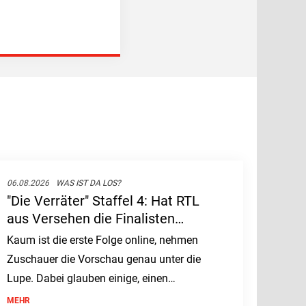
06.08.2026
WAS IST DA LOS?
"Die Verräter" Staffel 4: Hat RTL
aus Versehen die Finalisten
gespoilert?
Kaum ist die erste Folge online, nehmen
Zuschauer die Vorschau genau unter die
Lupe. Dabei glauben einige, einen
entscheidenden Hinweis entdeckt zu
MEHR