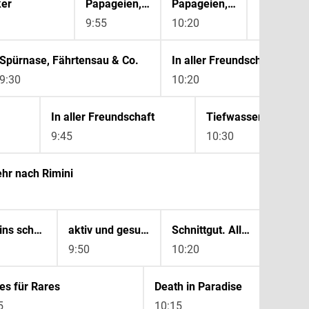
ker
Papageien, Palmen & Co.
Papageien, Palmen & Co.
9:55
10:20
Spürnase, Fährtensau & Co.
In aller Freundschaft
9:30
10:20
In aller Freundschaft
Tiefwassertaucher 
9:45
10:30
hr nach Rimini
10:50
Schleswig-Holsteins schönste Förde - Die Schlei
aktiv und gesund
Schnittgut. Alles aus dem Garten
In all
9:50
10:20
10:50
es für Rares
Death in Paradise
5
10:15