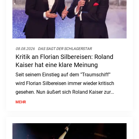
08.08.2026
DAS SAGT DER SCHLAGERSTAR
Kritik an Florian Silbereisen: Roland
Kaiser hat eine klare Meinung
Seit seinem Einstieg auf dem "Traumschiff"
wird Florian Silbereisen immer wieder kritisch
gesehen. Nun äußert sich Roland Kaiser zur
Debatte um den ZDF-Kapitän.
MEHR