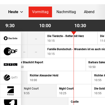
Heute
Vormittag
Nachmittag
Abend
9:30
10:00
10:30
ks im Ersten
Die Tierärzte - Retter mit Herz
Die 
0
10:15
11:
Familie Bundschuh - Woanders ist es auch nic
10:15
Der Blaulicht Report
Barbara Sales
9:50
10:50
Richter Alexander Hold
Richter 
10:00
10:55
t Court
Night Court
Night Court
Die Gol
0
9:55
10:25
10:55
Castle
Castle