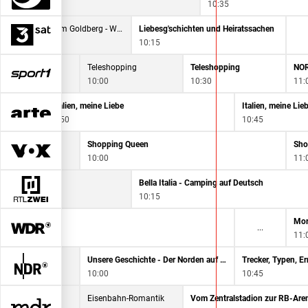
9:40
10:35
Vom Sonnenberg zum Goldberg - Wandern am Bernsteintrail
Liebesg'schichten und Heiratssachen
0
10:15
eshopping
Teleshopping
Teleshopping
NO
0
10:00
10:30
11:
Italien, meine Liebe
Italien, meine Lie
9:50
10:45
echen im Visier
Shopping Queen
Sho
10:00
11:
ht
Bella Italia - Camping auf Deutsch
10:15
 Folgen
Mor
11:
geschichten
Unsere Geschichte - Der Norden auf Super 8
0
10:00
10:45
 Anwalt
Eisenbahn-Romantik
Vom Zentralstadion zur RB-Are