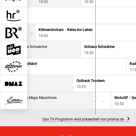
10:00
10:30
NDR Talk Show
9:35
Kilimandscharo - Reise ins Leben
10:00
Schlaue Schwärme
Schlaue Schwärme
9:45
10:30
sport: Polen-Rundfahrt
Rad
0
11:
back Truckers
Outback Truckers
0
10:25
Geniale Mega Maschinen
9:45
10:50
Das TV-Programm wird präsentiert von prisma.de