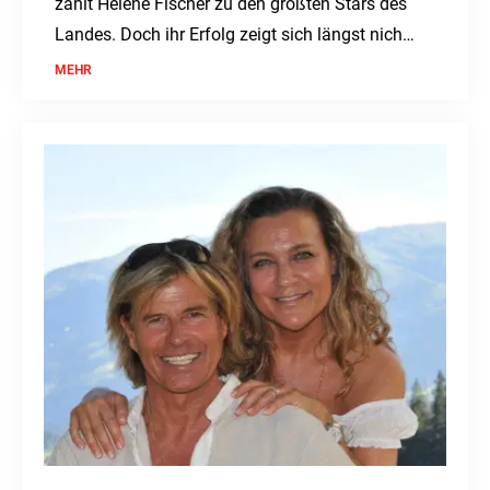
zählt Helene Fischer zu den größten Stars des
Landes. Doch ihr Erfolg zeigt sich längst nicht
nur auf der Bühne.
MEHR