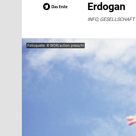
Erdogan
INFO, GESELLSCHAFT +
Fotoquelle: © WDR/action press/H