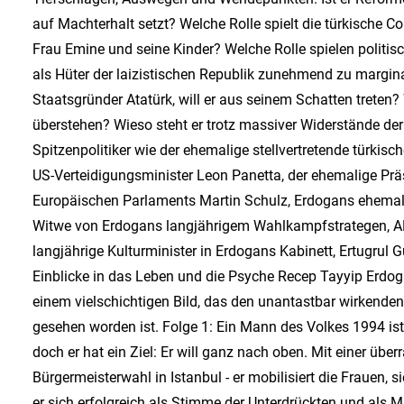
auf Machterhalt setzt? Welche Rolle spielt die türkische 
Frau Emine und seine Kinder? Welche Rolle spielen politis
als Hüter der laizistischen Republik zunehmend zu margina
Staatsgründer Atatürk, will er aus seinem Schatten treten? W
überstehen? Wieso steht er trotz massiver Widerstände der
Spitzenpolitiker wie der ehemalige stellvertretende türkisc
US-Verteidigungsminister Leon Panetta, der ehemalige Präs
Europäischen Parlaments Martin Schulz, Erdogans ehemalig
Witwe von Erdogans langjährigem Wahlkampfstrategen, A
langjährige Kulturminister in Erdogans Kabinett, Ertugrul
Einblicke in das Leben und die Psyche Recep Tayyip Erdoga
einem vielschichtigen Bild, das den unantastbar wirkenden 
gesehen worden ist. Folge 1: Ein Mann des Volkes 1994 ist
doch er hat ein Ziel: Er will ganz nach oben. Mit einer übe
Bürgermeisterwahl in Istanbul - er mobilisiert die Frauen, s
er sich erfolgreich als Stimme der Unterdrückten und als Ma