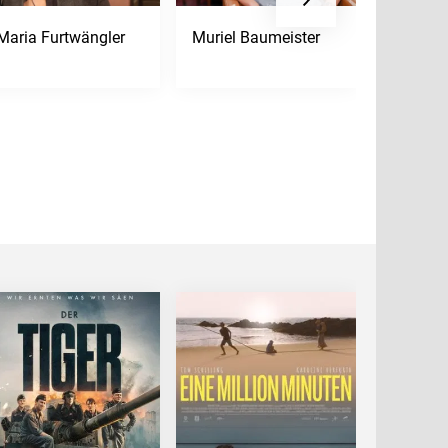
Maria Furtwängler
Muriel Baumeister
Gérard 