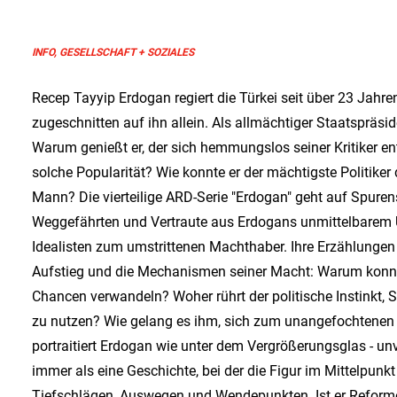
INFO, GESELLSCHAFT + SOZIALES
Recep Tayyip Erdogan regiert die Türkei seit über 23 Jahre
zugeschnitten auf ihn allein. Als allmächtiger Staatspräsi
Warum genießt er, der sich hemmungslos seiner Kritiker entle
solche Popularität? Wie konnte er der mächtigste Politiker 
Mann? Die vierteilige ARD-Serie "Erdogan" geht auf Spure
Weggefährten und Vertraute aus Erdogans unmittelbarem
Idealisten zum umstrittenen Machthaber. Ihre Erzählungen 
Aufstieg und die Mechanismen seiner Macht: Warum konnte
Chancen verwandeln? Woher rührt der politische Instinkt, 
zu nutzen? Wie gelang es ihm, sich zum unangefochtenen 
portraitiert Erdogan wie unter dem Vergrößerungsglas - u
immer als eine Geschichte, bei der die Figur im Mittelpunk
Tiefschlägen, Auswegen und Wendepunkten. Ist er Reforme