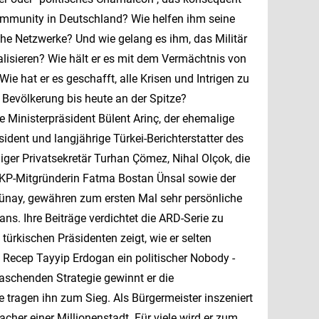
Community in Deutschland? Wie helfen ihm seine
che Netzwerke? Und wie gelang es ihm, das Militär
lisieren? Wie hält er es mit dem Vermächtnis von
ie hat er es geschafft, alle Krisen und Intrigen zu
 Bevölkerung bis heute an der Spitze?
he Ministerpräsident Bülent Arinç, der ehemalige
ident und langjährige Türkei-Berichterstatter des
er Privatsekretär Turhan Çömez, Nihal Olçok, die
KP-Mitgründerin Fatma Bostan Ünsal sowie der
 Günay, gewähren zum ersten Mal sehr persönliche
ns. Ihre Beiträge verdichtet die ARD-Serie zu
türkischen Präsidenten zeigt, wie er selten
 Recep Tayyip Erdogan ein politischer Nobody -
rraschenden Strategie gewinnt er die
ie tragen ihn zum Sieg. Als Bürgermeister inszeniert
cher einer Millionenstadt. Für viele wird er zum