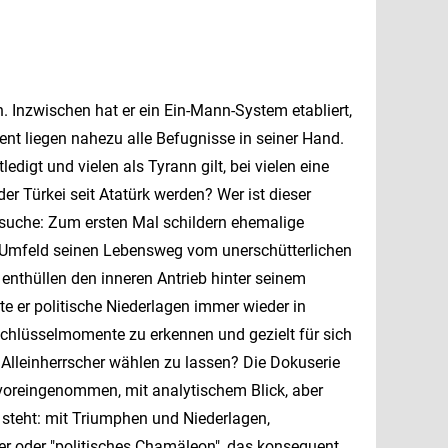
n. Inzwischen hat er ein Ein-Mann-System etabliert,
dent liegen nahezu alle Befugnisse in seiner Hand.
digt und vielen als Tyrann gilt, bei vielen eine
der Türkei seit Atatürk werden? Wer ist dieser
nsuche: Zum ersten Mal schildern ehemalige
 Umfeld seinen Lebensweg vom unerschütterlichen
enthüllen den inneren Antrieb hinter seinem
 er politische Niederlagen immer wieder in
Schlüsselmomente zu erkennen und gezielt für sich
Alleinherrscher wählen zu lassen? Die Dokuserie
nvoreingenommen, mit analytischem Blick, aber
t steht: mit Triumphen und Niederlagen,
r oder "politisches Chamäleon", das konsequent