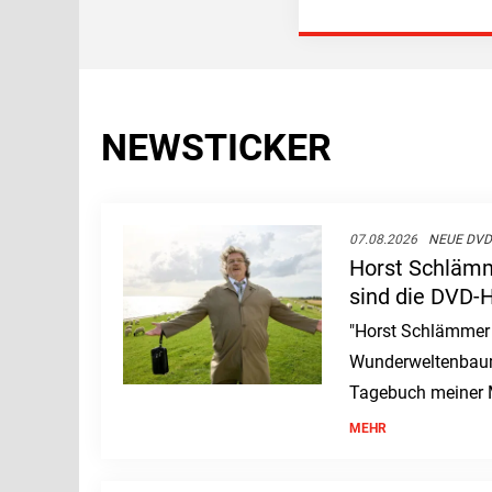
NEWSTICKER
07.08.2026
NEUE DVD
Horst Schlämm
sind die DVD-H
Woche
"Horst Schlämmer 
Wunderweltenbaum
Tagebuch meiner M
DVDs und Blu-rays
MEHR