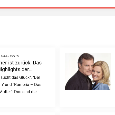
-HIGHLIGHTS
er ist zurück: Das
ighlights der
sucht das Glück", "Der
" und "Romería – Das
utter": Das sind die
 der Woche.