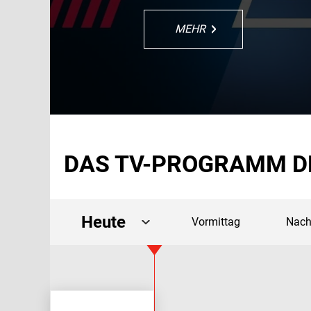
MEHR
MEHR
MEHR
MEHR
MEHR
DAS TV-PROGRAMM D
Heute
Vormittag
Nach