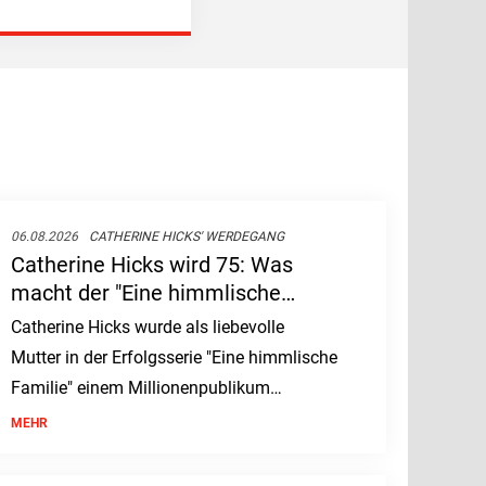
06.08.2026
CATHERINE HICKS' WERDEGANG
Catherine Hicks wird 75: Was
macht der "Eine himmlische
Familie"-Star heute?
Catherine Hicks wurde als liebevolle
Mutter in der Erfolgsserie "Eine himmlische
Familie" einem Millionenpublikum
bekannt. Zum 75. Geburtstag der
MEHR
Schauspielerin stellt sich die Frage: Was
macht der ehemalige Serienstar nach dem