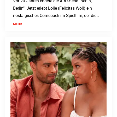
Vor 20 Jahren endete die ARD-Serie "Berlin,
Berlin". Jetzt erlebt Lolle (Felicitas Woll) ein
nostalgisches Comeback im Spielfilm, der die
Fans erneut in ihren Bann zieht.
MEHR