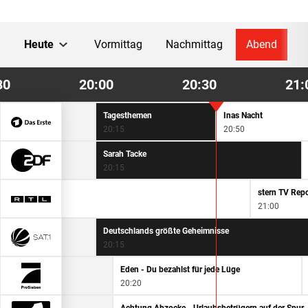
Heute
Vormittag
Nachmittag
Abend
30
20:00
20:30
21:
Kontraste
Tagesthemen
Inas Nacht
19:45
20:15
20:50
heute journal
Sarah Tacke
19:45
20:15
stern TV Rep
21:00
Deutschlands größte Geheimnisse
20:15
Eden - Du bezahlst für jede Lüge
20:20