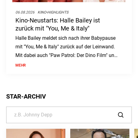
06.08.2026
KINO-HIGHLIGHTS
Kino-Neustarts: Halle Bailey ist
zurück mit "You, Me & Italy"
Halle Bailey meldet sich nach ihrer Babypause
mit "You, Me & Italy" zurück auf der Leinwand.
Mit dabei auch "Paw Patrol: Der Dino Film" und
"Nightborn". Ein Kinowochenende voller
MEHR
Abenteuer und Romantik ab dem 6. August.
STAR-ARCHIV