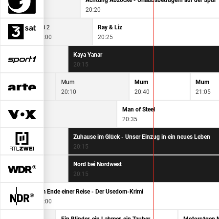
Achtung Abzocke - Urlaubsbetrügern auf der Spur
20:20
ZIB 2
Ray & Liz
20:00
20:25
Kaya Yanar
20:15
Mum
Mum
Mum
Mum
19:45
20:10
20:40
21:05
Man of Steel
20:35
Zuhause im Glück - Unser Einzug in ein neues Leben
20:15
WDR aktuell
Nord bei Nordwest
19:45
20:15
Am Ende einer Reise - Der Usedom-Krimi
20:00