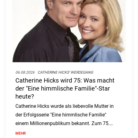
06.08.2026
CATHERINE HICKS' WERDEGANG
Catherine Hicks wird 75: Was macht
der "Eine himmlische Familie"-Star
heute?
Catherine Hicks wurde als liebevolle Mutter in
der Erfolgsserie "Eine himmlische Familie"
einem Millionenpublikum bekannt. Zum 75.
Geburtstag der Schauspielerin stellt sich die
MEHR