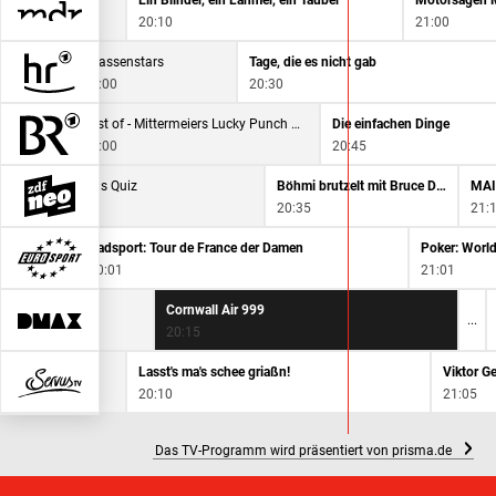
MDR aktuell
Ein Blinder, ein Lahmer, ein Tauber
Motorsägen 
19:45
20:10
21:00
strassenstars
Tage, die es nicht gab
20:00
20:30
Best of - Mittermeiers Lucky Punch Comedy Club
Die einfachen Dinge
20:00
20:45
e-show extra - Das Quiz
Böhmi brutzelt mit Bruce Darnell
0
20:35
21:
Radsport: Tour de France der Damen
Poker: World
20:01
21:01
Cornwall Air 999
20:15
Lasst's ma's schee griaßn!
Viktor G
20:10
21:05
Das TV-Programm wird präsentiert von prisma.de