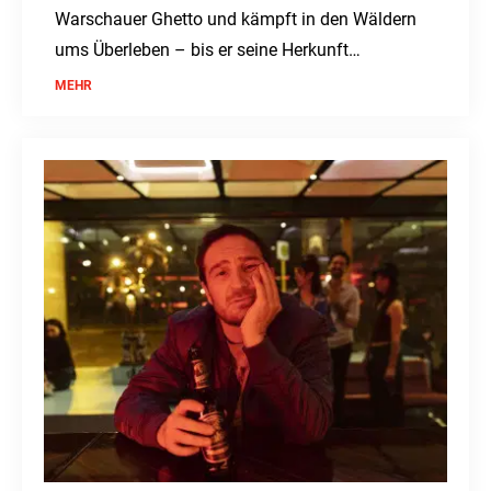
Warschauer Ghetto und kämpft in den Wäldern
ums Überleben – bis er seine Herkunft
verleugnen soll.
MEHR