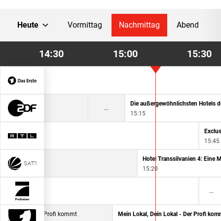
Heute
Vormittag
Nachmittag
Abend
14:30
15:00
15:30
osenheim-Cops
15:15
Exclu
15:45
Hotel Transsilvanien 4: Eine
15:20
taff weekend
14:25
 Dein Lokal - Der Profi kommt
Mein Lokal, Dein Lokal - Der Profi kom