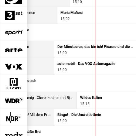
15:10
umorte - Die Provence
Maria Mafiosi
18
15:02
eague Europe Live
den Victoriafällen
Der Minotaurus, das bin ich! Picasso und die Stiere
15:00
auto mobil - Das VOX Automagazin
15:00
a - Camping auf Deutsch
Viel für wenig - Clever kochen mit Björn Freitag
Wildes Italien
14:30
15:15
Iss besser! Mit dem Ernährungs-Doc
Bingo! - Die Umweltlotterie
14:30
15:00
Der süße Brei