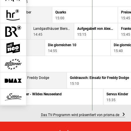
14:35
Die Ratgeber
Quarks
Preisw
14:30
15:00
15:45
 Land
Landgasthäuser Bierschmankerl
Aufgegabelt von Alexander Herrmann
Frank
14:45
15:15
15:45
chen 10
Die glorreichen 10
Die glorre
14:55
15:40
en
usch: Einsatz für Freddy Dodge
Goldrausch: Einsatz für Freddy Dodge
15:10
Terra Mater - Wildes Neuseeland
Servus Kinder
14:30
15:35
Das TV-Programm wird präsentiert von prisma.de