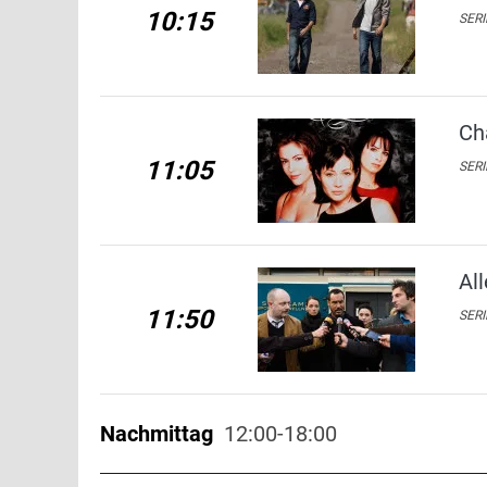
10:15
SERI
Ch
11:05
SERI
Al
11:50
SERI
Nachmittag
12:00-18:00