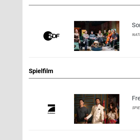
So
NATU
Spielfilm
Fr
SPIE