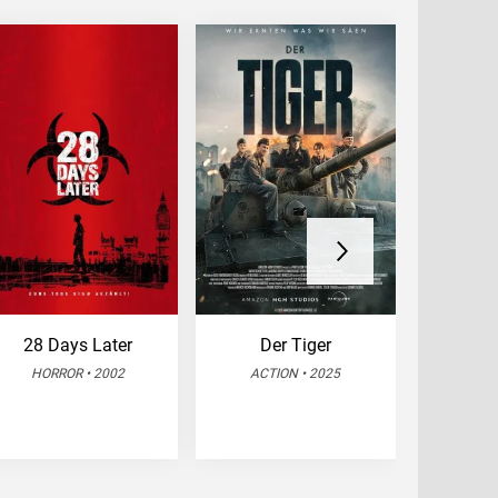
28 Days Later
Der Tiger
Mein
N
HORROR • 2002
ACTION • 2025
WEST