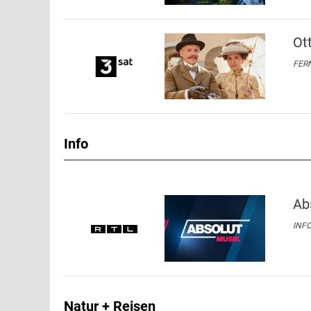
Ot
FERN
Info
Ab
INFO
Natur + Reisen