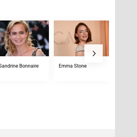
Sandrine Bonnaire
Emma Stone
Adnan M