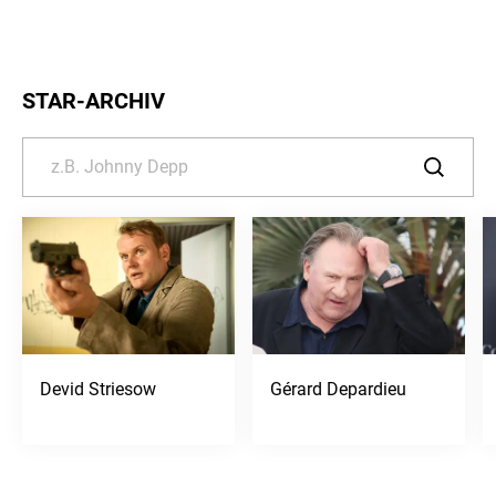
SERIE •
10.08.2026
• 05:55 - 06:00 UHR
STAR-ARCHIV
Devid Striesow
Gérard Depardieu