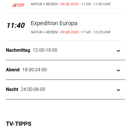
NATUR + REISEN •
09.08.2026
• 11:00 - 11:40 UHR
JETZT
Expedition Europa
11:40
NATUR + REISEN •
09.08.2026
• 11:40 - 12:25 UHR
Nachmittag
12:00-18:00
Der Metall-Planet
Abend
18:00-24:00
12:25
INFO •
09.08.2026
• 12:25 - 13:10 UHR
Sketch History
Nacht
24:00-06:00
18:20
Der Metall-Planet
13:10
UNTERHALTUNG •
09.08.2026
• 18:20 - 18:45 UHR
INFO •
09.08.2026
• 13:10 - 13:55 UHR
Das Tal der vergessenen Kinder
00:15
Death in Paradise
18:45
SPIELFILM •
10.08.2026
• 00:15 - 02:05 UHR
TV-TIPPS
Was die Welt am Laufen hält:
13:55
SERIE •
09.08.2026
• 18:45 - 19:30 UHR