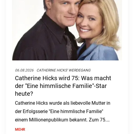
06.08.2026
CATHERINE HICKS' WERDEGANG
Catherine Hicks wird 75: Was macht
der "Eine himmlische Familie"-Star
heute?
Catherine Hicks wurde als liebevolle Mutter in
der Erfolgsserie "Eine himmlische Familie"
einem Millionenpublikum bekannt. Zum 75.
Geburtstag der Schauspielerin stellt sich die
MEHR