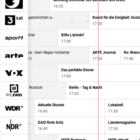
- Der Profi kommt
Achtung Kontrolle! Wir kümmern uns drum
16:55
Traumseen der Schweiz: Herbstgeschichten am Wasser
17:20
Ladykracher
Bitte Lächeln!
16:30
17:00
Kenia - Dem Regen hinterher
ARTE Journal
16:35
17:20
17:40
sch für zwei
Das perfekte Dinner
17:00
lich - Tag für Tag Rostock
Berlin - Tag & Nacht
17:05
rechnet - Steak
Aktuelle Stunde
Lokalzeit
5
16:45
17:30
Vom Transporter zum Camper
DAS! Rote Sofa
Ländermagazine
5
16:45
17:30