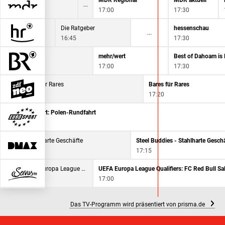
MDR Regional
MDR aktuell
17:00
17:30
Brisant
Die Ratgeber
hessenschau
16:25
16:45
17:30
BR24
mehr/wert
16:30
17:00
17:30
Bares für Rares
Bares für Rares
16:30
17:20
Radsport: Polen-Rundfahrt
16:30
 Buddies - Stahlharte Geschäfte
Steel Buddies - Stahlharte Gesch
5
17:15
end
UEFA Europa League Qualifiers: FC Red Bull Salzburg - Pafos FC
UEFA Europa League Qualifiers: FC Red Bull Sa
16:30
17:00
Das TV-Programm wird präsentiert von prisma.de