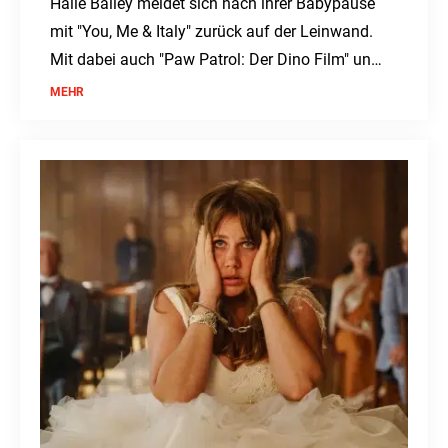
Halle Bailey meldet sich nach ihrer Babypause
mit "You, Me & Italy" zurück auf der Leinwand.
Mit dabei auch "Paw Patrol: Der Dino Film" und
"Nightborn". Ein Kinowochenende voller
MEHR
Abenteuer und Romantik ab dem 6. August.