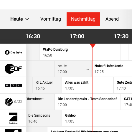
Heute
Vormittag
Nachmittag
Abend
16:30
17:00
17:30
WaPo Duisburg
16:50
tgart
heute
Notruf Hafenkante
17:00
17:25
azin
RTL Aktuell
Alles was zählt
16:45
17:05
17:40
Lenßen übernimmt
Die Landarztpraxis - Team Sonnenhof
SAT.
16:30
17:00
17:4
sons
Die Simpsons
Galileo
16:40
17:05