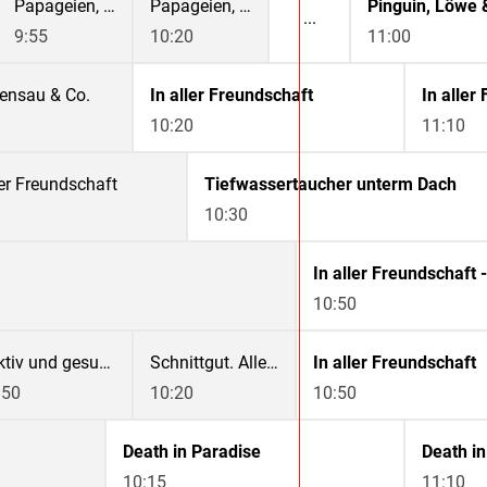
Papageien, Palmen & Co.
Papageien, Palmen & Co.
Pinguin, Löwe 
9:55
10:20
11:00
tensau & Co.
In aller Freundschaft
10:20
11:10
ler Freundschaft
Tiefwassertaucher unterm Dach
10:30
10:50
aktiv und gesund
Schnittgut. Alles aus dem Garten
In aller Freundschaft
:50
10:20
10:50
Death in Paradise
Death in
10:15
11:10