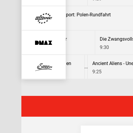
de France der Damen
Radsport: Polen-Rundfahrt
9:00
Hardcore Pawn - Das härteste Pfandhaus Detroits
Die Zwangsvollstrecker
Die Zwangsvolls
8:35
9:30
Geniale Mega Maschinen
8:35
9:25