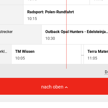
Radsport: Polen-Rundfahrt
10:15
trecker
Outback Opal Hunters - Edelsteinjagd 
10:30
Ancient Aliens - Unerklärliche Phänomene
TM Wissen
Terra Mater
10:05
11:05
D
nach oben