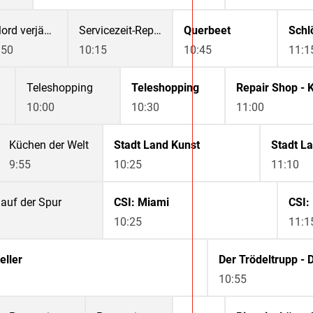
Mord verjährt nicht - True Crime im Hoamatland
Servicezeit-Reportage: Der Haushalts-Check mit Yvonne Willicks
Querbeet
:50
10:15
10:45
11:1
Teleshopping
Teleshopping
Repair Shop - K
10:00
10:30
11:00
Küchen der Welt
Stadt Land Kunst
Stadt L
9:55
10:25
11:10
 auf der Spur
CSI: Miami
CSI:
10:25
11:1
eller
10:55