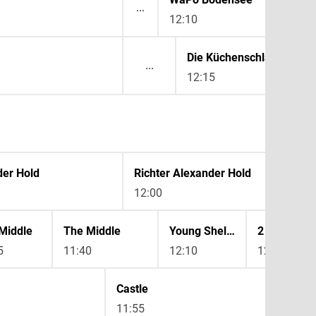
12:10
Die Küchenschlacht
12:15
der Hold
Richter Alexander Hold
12:00
Middle
The Middle
Young Sheldon
2 Broke Gir
5
11:40
12:10
12:35
Castle
B
11:55
1