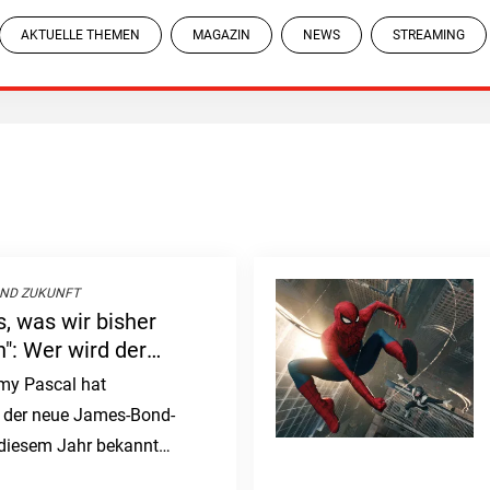
AKTUELLE THEMEN
MAGAZIN
NEWS
STREAMING
OND ZUKUNFT
s, was wir bisher
": Wer wird der
my Pascal hat
 der neue James-Bond-
n diesem Jahr bekannt
üchte um junge,