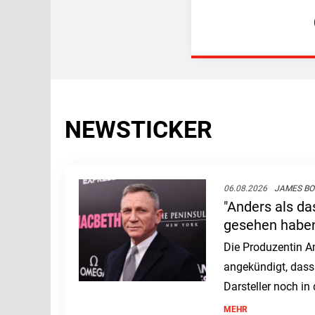
NEWSTICKER
06.08.2026
JAMES B
"Anders als da
gesehen haben
neue 007?
Die Produzentin A
angekündigt, dass
Darsteller noch i
gegeben wird. Ger
MEHR