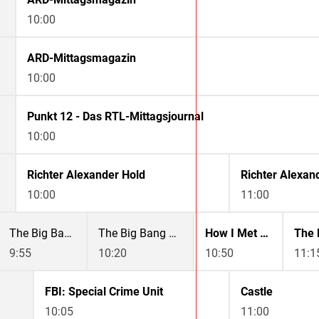
10:00
ARD-Mittagsmagazin
10:00
Punkt 12 - Das RTL-Mittagsjournal
10:00
Richter Alexander Hold
Richter Alexan
10:00
11:00
The Big Bang Theory
The Big Bang Theory
How I Met Your Mother
The 
9:55
10:20
10:50
11:1
FBI: Special Crime Unit
Castle
10:05
11:00