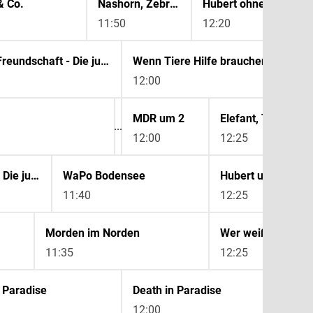
& Co.
Nashorn, Zebra & Co.
Hubert ohne Staller
11:50
12:20
In aller Freundschaft - Die jungen Ärzte
Wenn Tiere Hilfe brauchen
12:00
MDR um 2
Elefant, Tiger & Co
12:00
12:25
In aller Freundschaft - Die jungen Ärzte
WaPo Bodensee
Hubert und Staller
11:40
12:25
Morden im Norden
Wer weiß denn so
11:35
12:25
 Paradise
Death in Paradise
12:00