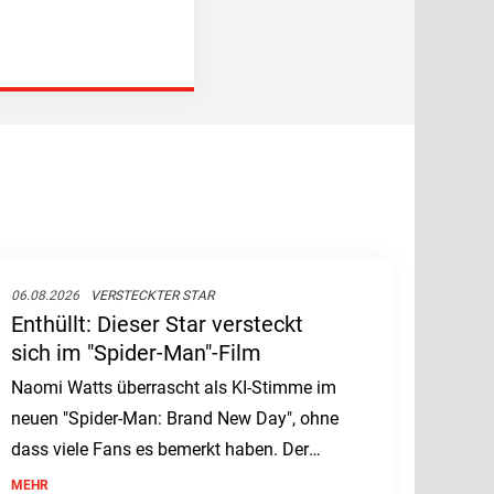
06.08.2026
VERSTECKTER STAR
Enthüllt: Dieser Star versteckt
sich im "Spider-Man"-Film
Naomi Watts überrascht als KI-Stimme im
neuen "Spider-Man: Brand New Day", ohne
dass viele Fans es bemerkt haben. Der
Film, mit Stars wie Tom Holland und
MEHR