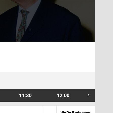
11:30
12:00
12:30
WaPo Bodensee