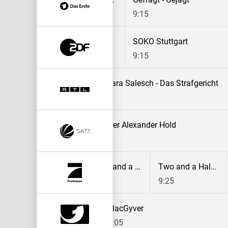
8:45
9:15
Notruf Hafenkante
SOKO Stuttgart
8:30
9:15
Das Strafgericht
Barbara Salesch - Das Strafgericht
9:00
er Hold
Richter Alexander Hold
9:00
don
2 Broke Girls
Two and a Half Men
Two and a Half Men
8:30
9:00
9:25
MacGyver
9:05