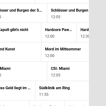
Schlösser und Burgen der Schweiz
Schlösser und Burgen der Schweiz
5
12:05
aputt gibt's nicht
Hardcore Pawn Chicago
Hardcore P
12:00
12:30
and Kunst
Mord im Mittsommer
12:00
 Miami
CSI: Miami
5
12:05
Der Trödeltrupp - Das Geld liegt im Keller
Südklinik am Ring
11:55