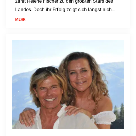
zählt Helene Fischer zu den größten Stars des
Landes. Doch ihr Erfolg zeigt sich längst nicht
nur auf der Bühne.
MEHR