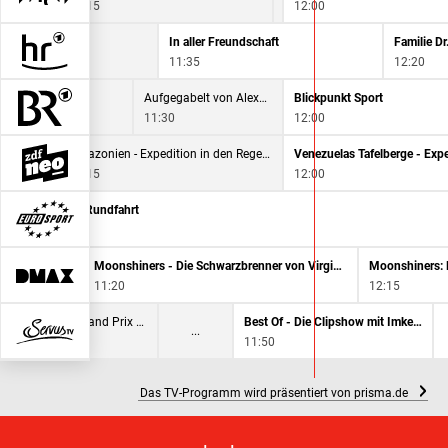
11:15
12:00
In aller Freundschaft
Familie Dr.
11:35
12:20
Aufgegabelt von Alexander Herrmann
Blickpunkt Sport
11:30
12:00
Amazonien - Expedition in den Regenwald
11:15
12:00
adsport: Polen-Rundfahrt
11:00
Moonshiners - Die Schwarzbrenner von Virginia
Moonshiners: M
11:20
12:15
MotoGP - Qatar Airways Grand Prix von Großbritannien
Best Of - Die Clipshow mit Imke & Senad
11:50
Das TV-Programm wird präsentiert von prisma.de