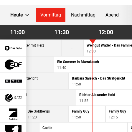
Heute
Vormittag
Nachmittag
Abend
11:00
11:30
12:00
ie Tierärzte - Retter mit Herz
Weingut Wader - Das Famili
11:00
12:00
nicht ruhiger
Ein Sommer in Marrakesch
11:40
lesch - Das Strafgericht
Barbara Salesch - Das Strafgericht
11:50
er Alexander Hold
Richter Alexander Hold
11:55
oldbergs
Die Goldbergs
Family Guy
Family Guy
11:20
11:50
12:15
Castle