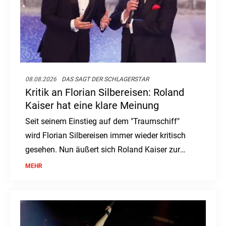
08.08.2026
DAS SAGT DER SCHLAGERSTAR
Kritik an Florian Silbereisen: Roland
Kaiser hat eine klare Meinung
Seit seinem Einstieg auf dem "Traumschiff"
wird Florian Silbereisen immer wieder kritisch
gesehen. Nun äußert sich Roland Kaiser zur
Debatte um den ZDF-Kapitän.
MEHR