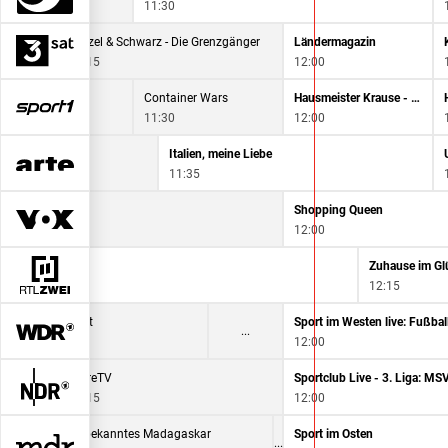
11:30
Bezzel & Schwarz - Die Grenzgänger
Ländermagazin
11:15
12:00
NORMAL
Container Wars
Hausmeister Krause - Ordnung muss sein
11:00
11:30
12:00
Liebe
Italien, meine Liebe
11:35
Shopping Queen
Shopping Queen
11:00
12:00
Zuhause im Glü
12:15
ord mit Aussicht
Sport im Westen live: Fußba
11:00
12:00
 Erntezeit
mareTV
Sportclub Live - 3. Liga: M
11:15
12:00
Arena
Unbekanntes Madagaskar
Sport im Osten