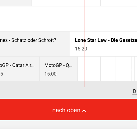
unes - Schatz oder Schrott?
15:20
MotoGP - Qatar Airways Grand Prix von Großbritannien
MotoGP - Qatar Airways Grand Prix von Großbritannien
25
15:00
D
nach oben