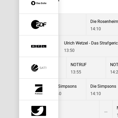
13:30
Bares für Rares
Die Rosenhei
13:15
14:10
etzel - Das Strafgericht
Ulrich Wetzel - Das Strafgeric
13:50
ter Alexander Hold
NOTRUF
NO
5
13:55
14:
ie Simpsons
Die Simpsons
Die Simpsons
Die Simpsons
13:10
13:40
14:10
Navy CIS
13:25