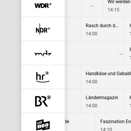
 Duisburg - SV Meppen
Wir werde
14:15
V Meppen
Rasch durch den Garten
14:00
Tierärztin Dr. Mertens
Handkäse und Gebab
13:10
14:00
Ländermagazin
14:00
Buschflieger - Abenteuer am Himmel
Faszination Erde
Faszination Er
13:25
14:10