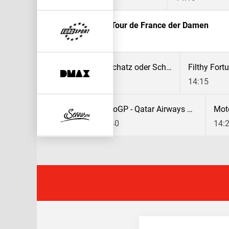
Radsport: Tour de France der Damen
13:30
Filthy Fortunes - Schatz oder Schrott?
Filthy Fort
13:20
14:15
MotoGP - Qatar Airways Grand Prix von Großbritannien
MotoGP - Qatar Airways Grand Prix von Großbritannien
13:40
14: