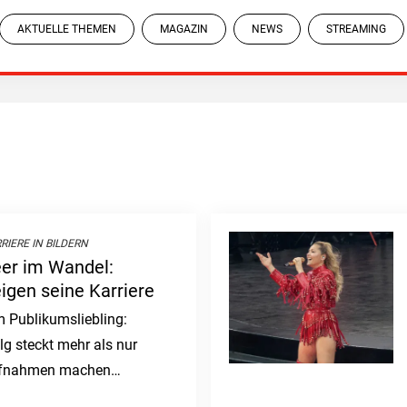
AKTUELLE THEMEN
MAGAZIN
NEWS
STREAMING
RIERE IN BILDERN
eer im Wandel:
eigen seine Karriere
 Publikumsliebling:
lg steckt mehr als nur
Aufnahmen machen
 sich sein Weg verändert