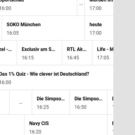
16:00
17:00
SOKO München
heute
Der
16:05
17:00
17:
Ulrich Wetzel - Der Ermittlungsrichter
Exclusiv am Samstag
RTL Aktuell
Life - Menschen,
16:15
16:45
17:05
Das 1% Quiz - Wie clever ist Deutschland?
16:00
Die Simpsons
Die Simpsons
Die Simps
16:25
16:50
17:15
Navy CIS
Navy CIS
16:20
17:15