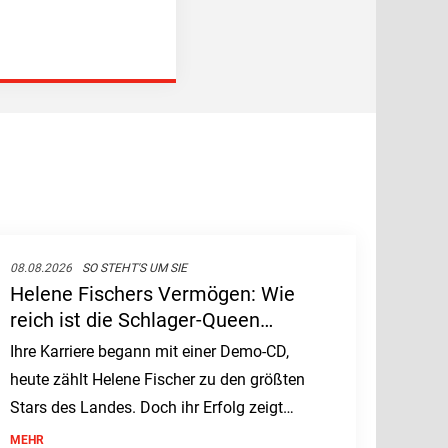
08.08.2026
SO STEHT'S UM SIE
Helene Fischers Vermögen: Wie
reich ist die Schlager-Queen
wirklich?
Ihre Karriere begann mit einer Demo-CD,
heute zählt Helene Fischer zu den größten
Stars des Landes. Doch ihr Erfolg zeigt
sich längst nicht nur auf der Bühne.
MEHR