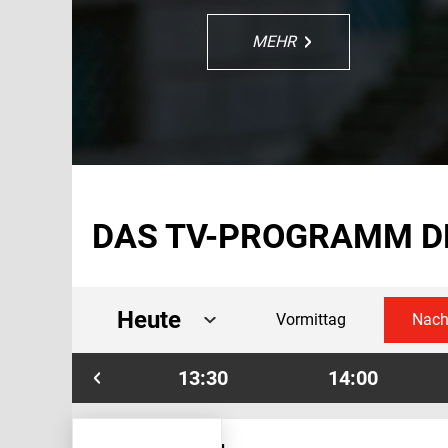
MEHR
MEHR
MEHR
MEHR
MEHR
MEHR
DAS TV-PROGRAMM D
Heute
Vormittag
Nach
13:00
13:30
14:00
Sportschau