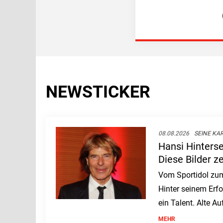
NEWSTICKER
08.08.2026
SEINE KAR
Hansi Hinters
Diese Bilder z
Vom Sportidol zum
Hinter seinem Erfo
ein Talent. Alte 
deutlich, wie sehr
MEHR