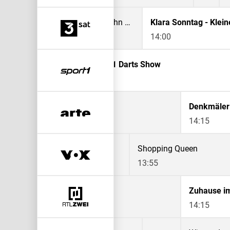
Reisezeit - Traumhafte Ziele
Die Inselbahn Wangerooge
Klara Sonntag - Klein
13:05
13:30
14:00
Madhouse Spezial - Die SPORT1 Darts Show
13:00
Denkmäler 
14:15
Shopping Queen
Shopping Queen
13:00
13:55
 in ein neues Leben
Zuhause im
14:15