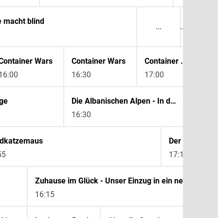
e macht blind
17:20
Container Wars
Container Wars
Container Wars
16:00
16:30
17:00
17:
ge
Die Albanischen Alpen - In den verwunschenen Bergen
16:30
17:20
dkatzemaus
Der Hundeprof
55
17:10
Zuhause im Glück - Unser Einzug in ein neues Lebe
16:15