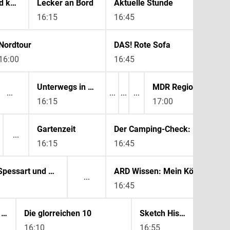
Einfach und köstlich
Lecker an Bord
Aktuelle Stunde
16:15
16:45
Nordtour
DAS! Rote Sofa
16:00
16:45
Unterwegs in Sachsen-Anhalt
MDR Regional
16:15
17:00
Gartenzeit
Der Camping-Check: Bayern & Berge
16:15
16:45
Zwischen Spessart und Karwendel
ARD Wissen: Mein Körper. Meine Limits.
16:45
MAITHINK X - Die Show
Die glorreichen 10
Sketch History
16:10
16:55
17:20