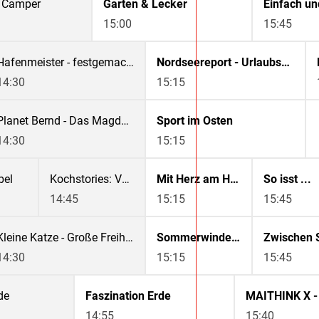
n Camper
Garten & Lecker
15:00
15:45
Hafenmeister - festgemacht im Norden
Nordseereport - Urlaubshafen Norddeich
14:30
15:15
Planet Bernd - Das Magdeburger Schwimmuniversum von Bernd Berkhahn
Sport im Osten
14:30
15:15
bel
Kochstories: Von Frankfurt an die Algarve - Ein Koch wandert aus
Mit Herz am Herd
So isst ...
14:45
15:15
15:45
Kleine Katze - Große Freiheit
Sommerwinde im Vinschgau
14:30
15:15
15:45
de
Faszination Erde
14:55
15:40