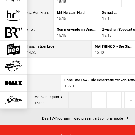
15:15
Kochstories: Von Frankfurt an die Algarve - Ein Koch wandert aus
Mit Herz am Herd
So isst ...
14:45
15:15
15:45
 Katze - Große Freiheit
Sommerwinde im Vinschgau
Zwischen Spessart 
15:15
15:45
Faszination Erde
MAITHINK X - Die Show
14:55
15:40
hatz oder Schrott?
Lone Star Law - Die Gesetzeshüter von Texa
15:20
MotoGP - Qatar Airways Grand Prix von Großbritannien
MotoGP - Qatar Airways Grand Prix von Großbritannien
15:00
Das TV-Programm wird präsentiert von prisma.de