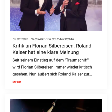
08.08.2026
DAS SAGT DER SCHLAGERSTAR
Kritik an Florian Silbereisen: Roland
Kaiser hat eine klare Meinung
Seit seinem Einstieg auf dem "Traumschiff"
wird Florian Silbereisen immer wieder kritisch
gesehen. Nun äußert sich Roland Kaiser zur
Debatte um den ZDF-Kapitän.
MEHR