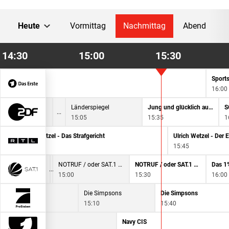
Heute
Vormittag
Nachmittag
Abend
14:30
15:00
15:30
Sport
16:00
Länderspiegel
Jung und glücklich auf dem Land
S
15:05
15:35
1
Ulrich Wetzel - Das Strafgericht
14:45
15:45
NOTRUF / oder SAT.1 Bayern-Magazin
NOTRUF / oder SAT.1 Bayern-Magazin
Das 1%
15:00
15:30
16:00
Die Simpsons
Die Simpsons
Die Simpsons
14:40
15:10
15:40
CIS
Navy CIS