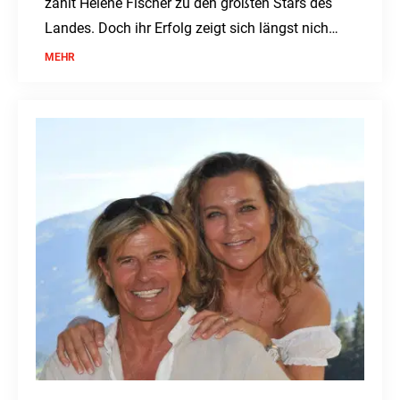
zählt Helene Fischer zu den größten Stars des
Landes. Doch ihr Erfolg zeigt sich längst nicht
nur auf der Bühne.
MEHR