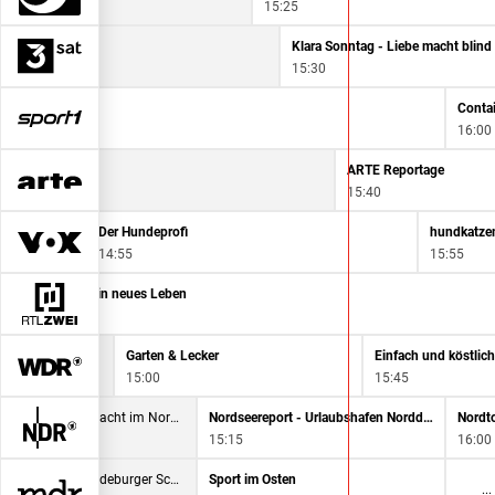
15:25
ße Fische
Klara Sonntag - Liebe macht blind
15:30
Conta
16:00
eit
ARTE Reportage
15:40
Der Hundeprofi
hundkatze
14:55
15:55
Unser Einzug in ein neues Leben
Garten & Lecker
Einfach und köstlich
15:00
15:45
Hafenmeister - festgemacht im Norden
Nordseereport - Urlaubshafen Norddeich
Nordt
15:15
16:00
Planet Bernd - Das Magdeburger Schwimmuniversum von Bernd Berkhahn
Sport im Osten