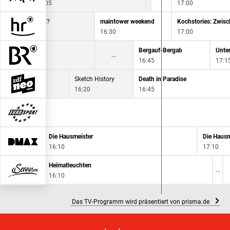
16:05
17:00
wert, nützlich, gut?
maintower weekend
5
16:30
17:00
kenschau
Bergauf-Bergab
Unte
5
16:45
17:1
ichen 10
Sketch History
Death in Paradise
16:20
16:45
Die Hausmeister
Die Hausm
16:10
17:10
Heimatleuchten
16:10
Das TV-Programm wird präsentiert von prisma.de