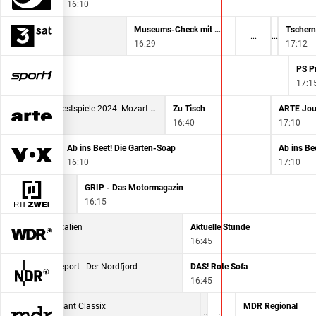
16:10
Museums-Check mit Markus Brock
16:29
17:12
17:1
Salzburger Festspiele 2024: Mozart-Matinee Gonzalez-Monjas
Zu Tisch
ARTE Jou
15:55
16:40
17:10
Ab ins Beet! Die Garten-Soap
Ab ins Be
16:10
17:10
GRIP - Das Motormagazin
16:15
Wildes Italien
Aktuelle Stunde
16:00
16:45
Ostseereport - Der Nordfjord
DAS! Rote Sofa
16:00
16:45
Brisant Classix
MDR Regional