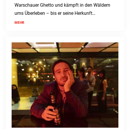
Warschauer Ghetto und kämpft in den Wäldern
ums Überleben – bis er seine Herkunft
verleugnen soll.
MEHR