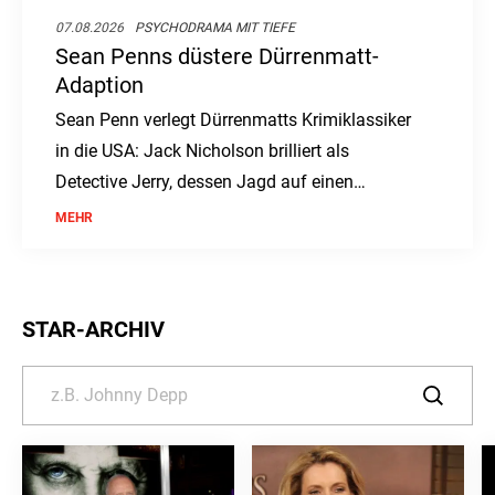
07.08.2026
PSYCHODRAMA MIT TIEFE
Sean Penns düstere Dürrenmatt-
Adaption
Sean Penn verlegt Dürrenmatts Krimiklassiker
in die USA: Jack Nicholson brilliert als
Detective Jerry, dessen Jagd auf einen
Serienmörder zur Obsession wird. Ein düsteres
MEHR
Psychodrama, das tief in die Seelenqualen des
Ermittlers eintaucht.
STAR-ARCHIV