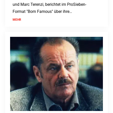
und Marc Terenzi, berichtet im ProSieben-
Format "Born Famous" über ihre
Herausforderungen in der Schule aufgrund von
MEHR
Legasthenie und ihren erfolgreichen
Schulabschluss.