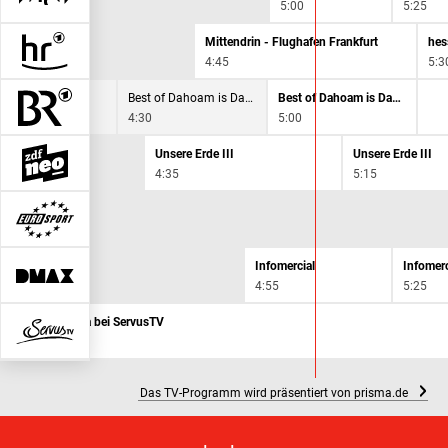
5:00
5:25
Mittendrin - Flughafen Frankfurt
hes
4:45
5:3
tionen
Best of Dahoam is Dahoam!
Best of Dahoam is Dahoam!
0
4:30
5:00
Unsere Erde III
Unsere Erde III
4:35
5:15
Infomercial
Infomerc
4:55
5:25
 Wetterpanorama bei ServusTV
0
Das TV-Programm wird präsentiert von prisma.de