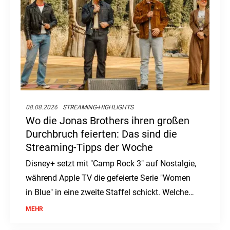
08.08.2026
STREAMING-HIGHLIGHTS
Wo die Jonas Brothers ihren großen
Durchbruch feierten: Das sind die
Streaming-Tipps der Woche
Disney+ setzt mit "Camp Rock 3" auf Nostalgie,
während Apple TV die gefeierte Serie "Women
in Blue" in eine zweite Staffel schickt. Welche
Streaming-Highlights die kommende Woche
MEHR
noch bereithält, verrät die Übersicht.