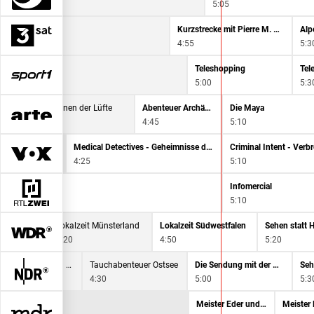
4:10
5:05
Karlsplatz
Kurzstrecke mit Pierre M. Krause
Alp
4:10
4:55
5:3
eshopping
Teleshopping
Tel
0
5:00
5:3
Heldinnen der Lüfte
Abenteuer Archäologie
Die Maya
4:15
4:45
5:10
Medical Detectives - Geheimnisse der Gerichtsmedizin
4:25
5:10
Infomercial
Infomercial
4:10
5:10
Lokalzeit Münsterland
Lokalzeit Südwestfalen
4:20
4:50
5:20
NaturNah: Eine Frau kämpft gegen Plastik im Meer
Tauchabenteuer Ostsee
Die Sendung mit der Maus
Seh
0
4:30
5:00
5:3
Meister Eder und sein Pumuckl