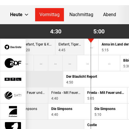
Heute
Vormittag
Nachmittag
Abend
4:30
5:00
Elefant, Tiger & Kids
Elefant, Tiger & Kids
Ann
4:20
4:45
5:15
Bib
5:3
Der Blaulicht Report
4:50
Frieda - Mit Feuer und Flamme
Frieda - Mit Feuer und Flamme
Frieda - Mit Feuer und Flamme
4:10
4:40
5:05
Die Simpsons
Die Simpsons
Die Simpsons
4:15
4:40
5:10
Castle
Castle